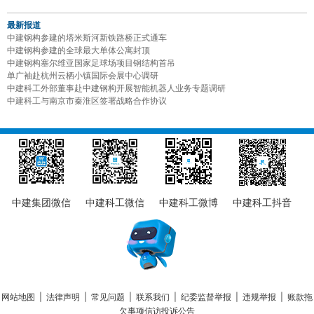
最新报道
中建钢构参建的塔米斯河新铁路桥正式通车
中建钢构参建的全球最大单体公寓封顶
中建钢构塞尔维亚国家足球场项目钢结构首吊
单广袖赴杭州云栖小镇国际会展中心调研
中建科工外部董事赴中建钢构开展智能机器人业务专题调研
中建科工与南京市秦淮区签署战略合作协议
中建集团微信
中建科工微信
中建科工微博
中建科工抖音
网站地图
|
法律声明
|
常见问题
|
联系我们
|
纪委监督举报
|
违规举报
|
账款拖
欠事项信访投诉公告