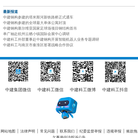
最新报道
中建钢构参建的塔米斯河新铁路桥正式通车
中建钢构参建的全球最大单体公寓封顶
中建钢构塞尔维亚国家足球场项目钢结构首吊
单广袖赴杭州云栖小镇国际会展中心调研
中建科工外部董事赴中建钢构开展智能机器人业务专题调研
中建科工与南京市秦淮区签署战略合作协议
中建集团微信
中建科工微信
中建科工微博
中建科工抖音
网站地图
|
法律声明
|
常见问题
|
联系我们
|
纪委监督举报
|
违规举报
|
账款拖
欠事项信访投诉公告